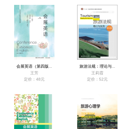
会展英语（第四版...
旅游法规：理论与...
王芳
王莉霞
定价：48元
定价：52元